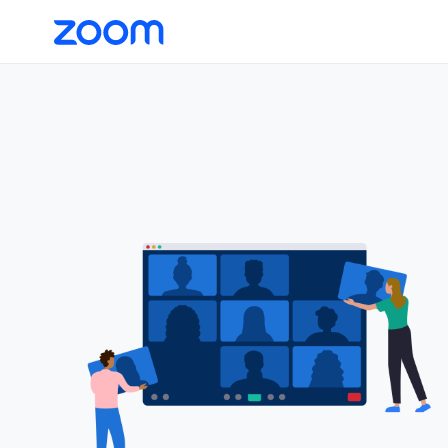
ア
ク
セ
シ
ビ
リ
テ
ィ
の
概
要