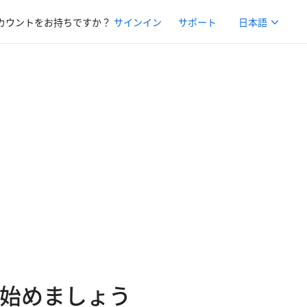
Shift+F10 ま
カウントをお持ちですか？
サインイン
サポート
日本語
を始めましょう